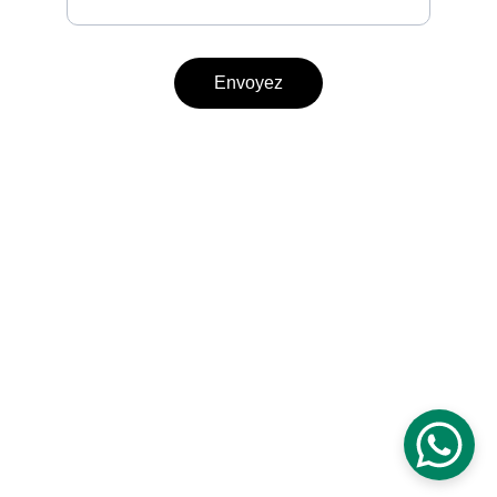
Envoyez
Contact
TÉLÉPHONE
07 65 16 27 58
06 45 38 00 35
EMAIL
villazen01@gmail.com
Ville à proximité : Rieux Volvestre, Carbonne, Muret, 
Cazères, Noé, Montesquieu Volvestre, Capens, Rieumes, 
Bax, Marquefave, Longages.
© 2025 Villa Zen